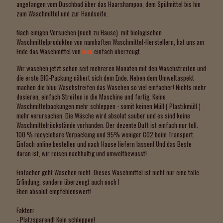
angefangen vom Duschbad über das Haarshampoo, dem Spülmittel bis hin
zum Waschmittel und zur Handseife.
Nach einigen Versuchen (noch zu Hause) mit biologischen
Waschmittelprodukten von namhaften Waschmittel-Herstellern, hat uns am
Ende das Waschmittel von
bluu
einfach überzeugt.
Wir waschen jetzt schon seit mehreren Monaten mit den Waschstreifen und
die erste BIG-Packung nähert sich dem Ende. Neben dem Umweltaspekt
machen die bluu Waschstreifen das Waschen so viel einfacher! Nichts mehr
dosieren, einfach Streifen in die Maschine und fertig. Keine
Waschmittelpackungen mehr schleppen - somit keinen Müll ( Plastikmüll )
mehr verursachen. Die Wäsche wird absolut sauber und es sind keine
Waschmittelrückstände vorhanden. Der dezente Duft ist einfach nur toll.
100 % recyclebare Verpackung und 95% weniger CO2 beim Transport.
Einfach online bestellen und nach Hause liefern lassen! Und das Beste
daran ist, wir reisen nachhaltig und umweltbewusst!
Einfacher geht Waschen nicht. Dieses Waschmittel ist nicht nur eine tolle
Erfindung, sondern überzeugt auch noch !
Eben absolut empfehlenswert!
Fakten:
- Platzsparend! Kein schleppen!