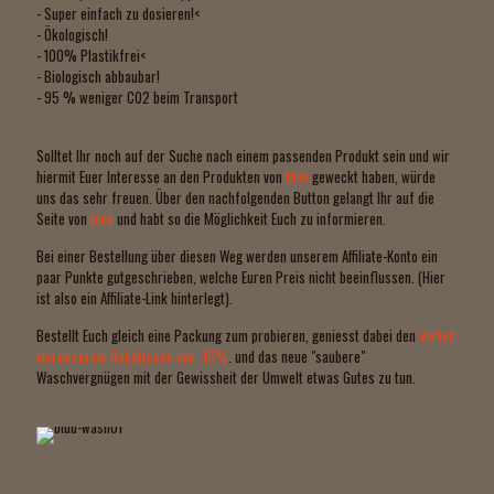
- Super einfach zu dosieren!<
- Ökologisch!
- 100% Plastikfrei<
- Biologisch abbaubar!
- 95 % weniger CO2 beim Transport
Solltet Ihr noch auf der Suche nach einem passenden Produkt sein und wir
hiermit Euer Interesse an den Produkten von
bluu
geweckt haben, würde
uns das sehr freuen. Über den nachfolgenden Button gelangt Ihr auf die
Seite von
bluu
und habt so die Möglichkeit Euch zu informieren.
Bei einer Bestellung über diesen Weg werden unserem Affiliate-Konto ein
paar Punkte gutgeschrieben, welche Euren Preis nicht beeinflussen. (Hier
ist also ein Affiliate-Link hinterlegt).
Bestellt Euch gleich eine Packung zum probieren, geniesst dabei den
Vorteil
von unserem Rabattcode von -10%
. und das neue "saubere"
Waschvergnügen mit der Gewissheit der Umwelt etwas Gutes zu tun.