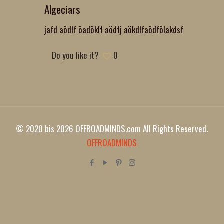
Algeciars
jafd aödlf öadöklf aödfj aökdlfaödfölakdsf
Do you like it?
0
© 2020 bis 2026 OFFROADMINDS.com All Rights Reserved.
OFFROADMINDS