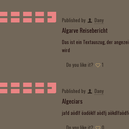
Published by
Dany
Algarve Reisebericht
Das ist ein Textauszug, der angezei
wird
Do you like it?
1
Published by
Dany
Algeciars
jafd aödlf öadöklf aödfj aökdlfaödf
Do you like it?
0