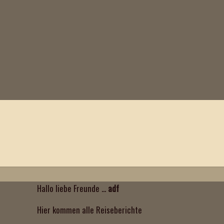
Hallo liebe Freunde ...
adf
Hier kommen alle Reiseberichte