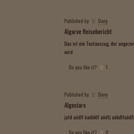
Published by
Dany
Algarve Reisebericht
Das ist ein Textauszug, der angezei
wird
Do you like it?
1
Published by
Dany
Algeciars
jafd aödlf öadöklf aödfj aökdlfaödf
Do you like it?
0